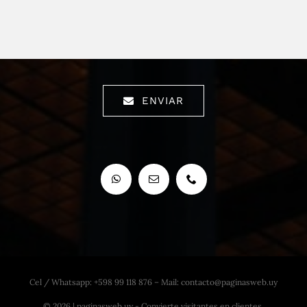
ENVIAR
Cel / Whatsapp: +598 99 118 876 – Mail: contacto@paginasweb.uy
© 2026 | paginasweb.uy - Convierte visitantes en clientes.