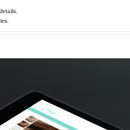
details.
ies.