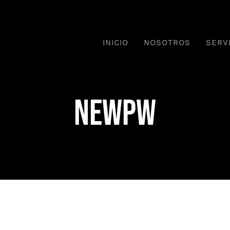
INICIO
NOSOTROS
SERV
newpw