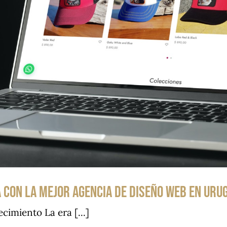
ea con la mejor agencia de diseño web en Uru
imiento La era [...]